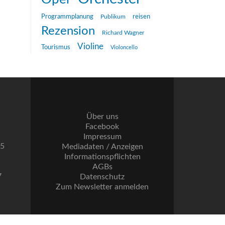
reisen
Programmplanung
Publikum
Rezension
Richard Wagner
Violine
Tourismus
Violoncello
Über uns
Facebook
Impressum
55
Mediadaten / Anzeigen
Informationspflichten
AGBs
7
Datenschutz
Zum Newsletter anmelden