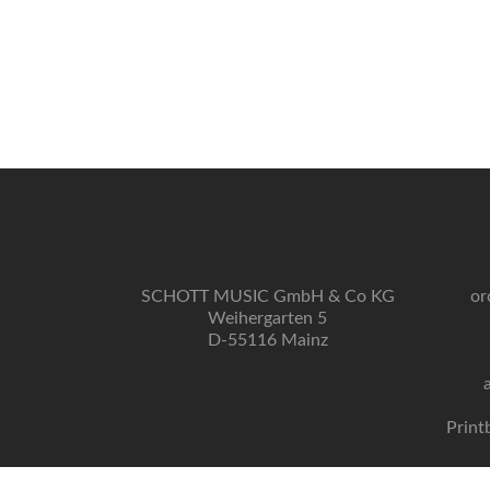
SCHOTT MUSIC GmbH & Co KG
or
Weihergarten 5
D-55116 Mainz
Print