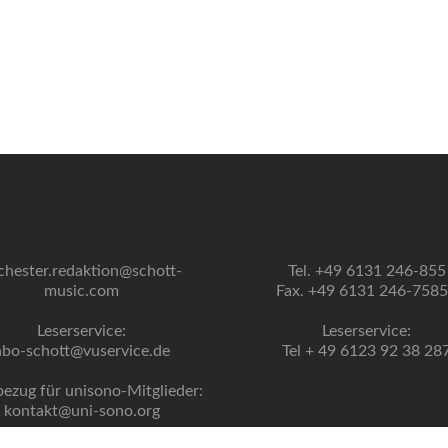
chester.redaktion@schott-
Tel. +49 6131 246-855
music.com
Fax. +49 6131 246-758
Leserservice:
Leserservice:
abo-schott@vuservice.de
Tel + 49 6123 92 38 28
bezug für unisono-Mitglieder:
kontakt@uni-sono.org