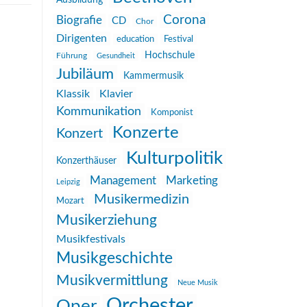
Ausbildung
Corona
Biografie
CD
Chor
Dirigenten
education
Festival
Hochschule
Führung
Gesundheit
Jubiläum
Kammermusik
Klassik
Klavier
Kommunikation
Komponist
Konzerte
Konzert
Kulturpolitik
Konzerthäuser
Management
Marketing
Leipzig
Musikermedizin
Mozart
Musikerziehung
Musikfestivals
Musikgeschichte
Musikvermittlung
Neue Musik
Orchester
Oper