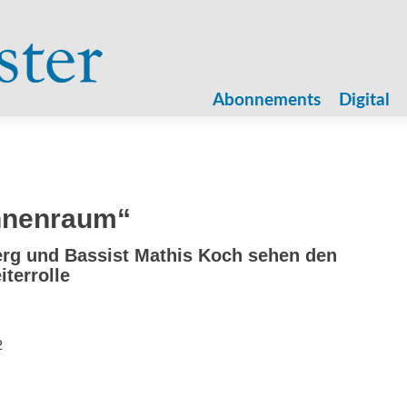
Zum
Inhalt
Abonnements
Digital
springen
hnenraum“
rg und Bassist Mathis Koch sehen den
iterrolle
2