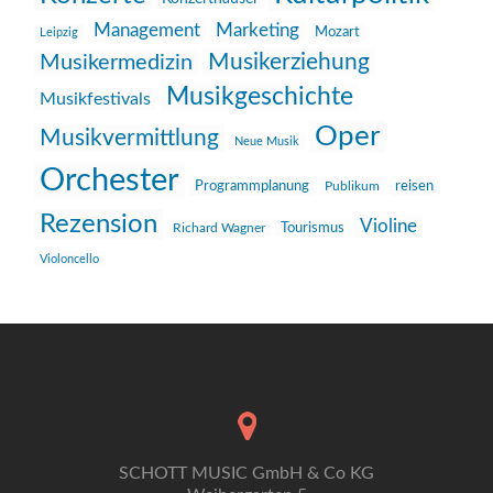
Management
Marketing
Mozart
Leipzig
Musikerziehung
Musikermedizin
Musikgeschichte
Musikfestivals
Oper
Musikvermittlung
Neue Musik
Orchester
reisen
Programmplanung
Publikum
Rezension
Violine
Richard Wagner
Tourismus
Violoncello
SCHOTT MUSIC GmbH & Co KG