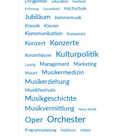
Dirigenten
education
Festival
Hochschule
Führung
Gesundheit
Jubiläum
Kammermusik
Klassik
Klavier
Kommunikation
Komponist
Konzerte
Konzert
Kulturpolitik
Konzerthäuser
Management
Marketing
Leipzig
Musikermedizin
Mozart
Musikerziehung
Musikfestivals
Musikgeschichte
Musikvermittlung
Neue Musik
Orchester
Oper
reisen
Programmplanung
Publikum