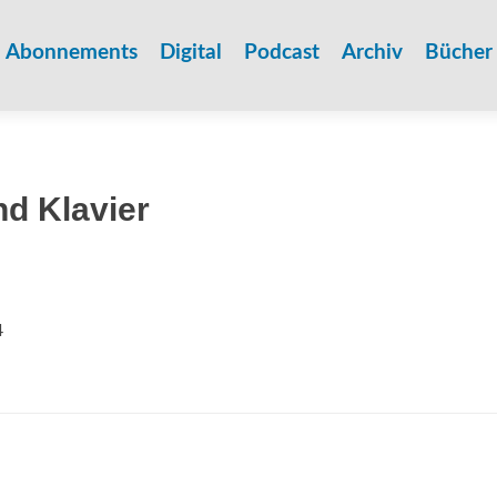
Zum
Inhalt
Abonnements
Digital
Podcast
Archiv
Bücher
springen
nd Klavier
4