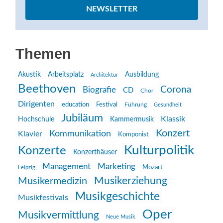
NEWSLETTER
Themen
Akustik
Arbeitsplatz
Ausbildung
Architektur
Beethoven
Corona
Biografie
CD
Chor
Dirigenten
education
Festival
Führung
Gesundheit
Jubiläum
Klassik
Hochschule
Kammermusik
Konzert
Kommunikation
Klavier
Komponist
Kulturpolitik
Konzerte
Konzerthäuser
Management
Marketing
Mozart
Leipzig
Musikerziehung
Musikermedizin
Musikgeschichte
Musikfestivals
Oper
Musikvermittlung
Neue Musik