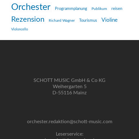
Orchester
reisen
Programmplanung
Publikum
Rezension
Violine
Richard Wagner
Tourismus
Violoncello
SCHOTT MUSIC GmbH & Co KG
Weihergarten 5
D-55116 Mainz
orchester.redaktion@schott-music.com
Leserservice: