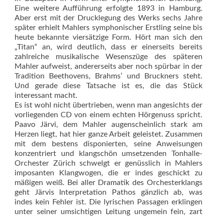
Eine weitere Aufführung erfolgte 1893 in Hamburg.
Aber erst mit der Drucklegung des Werks sechs Jahre
später erhielt Mahlers symphonischer Erstling seine bis
heute bekannte viersätzige Form. Hört man sich den
„Titan“ an, wird deutlich, dass er einerseits bereits
zahlreiche musikalische Wesenszüge des späteren
Mahler aufweist, andererseits aber noch spürbar in der
Tradition Beethovens, Brahms’ und Bruckners steht.
Und gerade diese Tatsache ist es, die das Stück
interessant macht.
Es ist wohl nicht übertrieben, wenn man angesichts der
vorliegenden CD von einem echten Hörgenuss spricht.
Paavo Järvi, dem Mahler augenscheinlich stark am
Herzen liegt, hat hier ganze Arbeit geleistet. Zusammen
mit dem bestens disponierten, seine Anweisungen
konzentriert und klangschön umsetzenden Tonhalle-
Orchester Zürich schwelgt er genüsslich in Mahlers
imposanten Klangwogen, die er indes geschickt zu
mäßigen weiß. Bei aller Dramatik des Orchesterklangs
geht Järvis Interpretation Pathos gänzlich ab, was
indes kein Fehler ist. Die lyrischen Passagen erklingen
unter seiner umsichtigen Leitung ungemein fein, zart