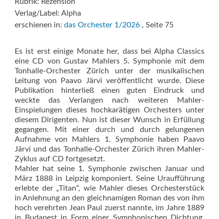
Rubrik: Rezension
Verlag/Label: Alpha
erschienen in:
das Orchester 1/2026
, Seite 75
Es ist erst einige Monate her, dass bei Alpha Classics
eine CD von Gustav Mahlers 5. Symphonie mit dem
Tonhalle-Orchester Zürich unter der musikalischen
Leitung von Paavo Järvi veröffentlicht wurde. Diese
Pub­likation hinterließ einen guten Eindruck und
weckte das Verlangen nach weiteren Mahler-
Einspielungen dieses hochkarätigen Orchesters unter
diesem Dirigenten. Nun ist dieser Wunsch in Erfüllung
gegangen. Mit einer durch und durch gelungenen
Aufnahme von Mahlers 1. Symphonie haben Paavo
Järvi und das Tonhalle-Orchester Zürich ihren Mahler-
Zyklus auf CD fortgesetzt.
Mahler hat seine 1. Symphonie zwischen Januar und
März 1888 in Leipzig komponiert. Seine Uraufführung
erlebte der „Titan“, wie Mahler dieses Orchesterstück
in Anlehnung an den gleichnamigen Roman des von ihm
hoch verehrten Jean Paul zuerst nannte, im Jahre 1889
in Budapest in Form einer Symphonischen Dichtung.