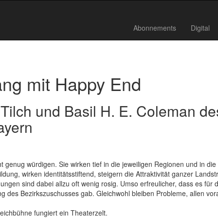
Abonnements
Digital
ng mit Happy End
n Tilch und Basil H. E. Coleman de
ayern
t genug würdigen. Sie wirken tief in die jeweiligen Regionen und in die 
ldung, wirken identitätsstiftend, steigern die Attraktivität ganzer Landst
gungen sind dabei allzu oft wenig rosig. Umso erfreulicher, dass es für 
g des Bezirkszuschusses gab. Gleichwohl bleiben Probleme, allen vor
eichbühne fungiert ein Theaterzelt.