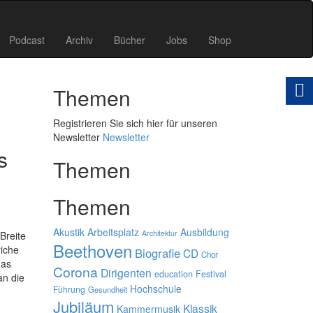
Podcast
Archiv
Bücher
Jobs
Shop
Themen
Registrieren Sie sich hier für unseren
Newsletter
Newsletter
s
Themen
Themen
Akustik
Arbeitsplatz
Ausbildung
Architektur
Breite
Beethoven
riche
Biografie
CD
Chor
das
Corona
Dirigenten
education
Festival
an die
Hochschule
Führung
Gesundheit
Jubiläum
Klassik
Kammermusik