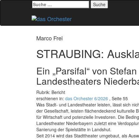
Suche
nach:
Zum
Inhalt
springen
Marco Frei
STRAUBING: Auskla
Ein „Parsifal“ von Stefa
Landestheaters Niederb
Rubrik: Bericht
erschienen in:
das Orchester 6/2026
, Seite 55
Was Stadt- und Landestheater leisten, lässt sich nich
der Gesellschaft, leisten flächendeckend kulturelle Bi
für Wirtschaft und potenzielle Investoren. Die Bedin
Landestheater Niederbayern zuletzt eine Verdopplun
Sanierung der Spielstätte in Landshut.
Seit 2014 wird das Stadttheater umgebaut, als Ausw