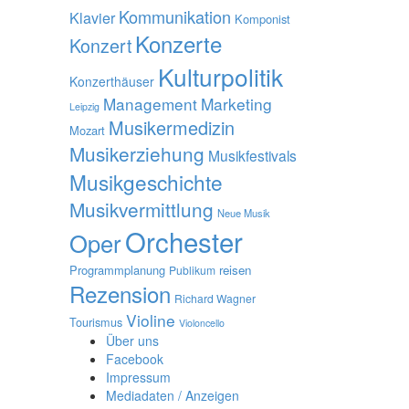
Kommunikation
Klavier
Komponist
Konzerte
Konzert
Kulturpolitik
Konzerthäuser
Management
Marketing
Leipzig
Musikermedizin
Mozart
Musikerziehung
Musikfestivals
Musikgeschichte
Musikvermittlung
Neue Musik
Orchester
Oper
Programmplanung
reisen
Publikum
Rezension
Richard Wagner
Violine
Tourismus
Violoncello
Über uns
Facebook
Impressum
Mediadaten / Anzeigen