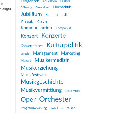
Dirigenten
education
Festival
e.
Hochschule
Führung
Gesundheit
gkonger
Jubiläum
Kammermusik
Klassik
Klavier
Kommunikation
Komponist
Konzerte
Konzert
Kulturpolitik
Konzerthäuser
Management
Marketing
Leipzig
Musikermedizin
Mozart
Musikerziehung
Musikfestivals
Musikgeschichte
Musikvermittlung
Neue Musik
Orchester
Oper
reisen
Programmplanung
Publikum