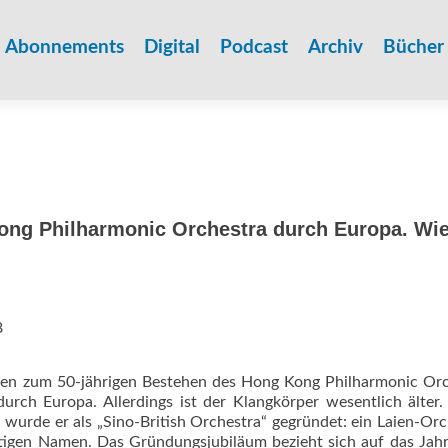
Zum
Inhalt
Abonnements
Digital
Podcast
Archiv
Bücher
springen
ong Philharmonic Orchestra durch Europa. Wie
8
keiten zum 50-jährigen Bestehen des Hong Kong Philharmonic Or
durch Europa. Allerdings ist der Klangkörper wesentlich älter
wurde er als „Sino-British Orchestra“ gegründet: ein Laien-Orc
tigen Namen. Das Gründungsjubiläum bezieht sich auf das Jah