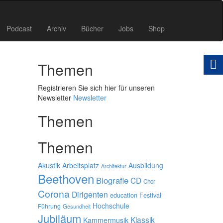
Podcast
Archiv
Bücher
Jobs
Shop
Themen
Registrieren Sie sich hier für unseren
Newsletter
Newsletter
Themen
Themen
Akustik
Arbeitsplatz
Ausbildung
Architektur
Beethoven
Biografie
CD
Chor
Corona
Dirigenten
education
Festival
Hochschule
Führung
Gesundheit
Jubiläum
Klassik
Kammermusik