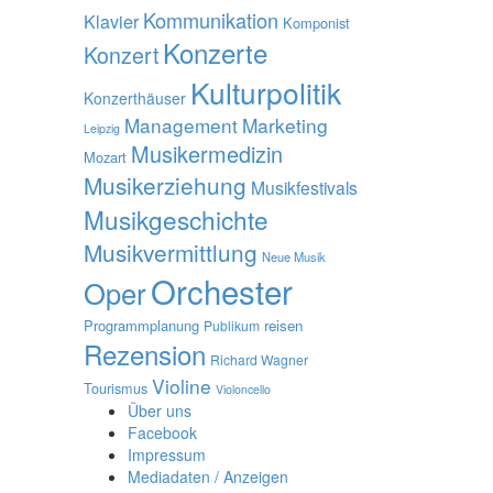
Kommunikation
Klavier
Komponist
Konzerte
Konzert
Kulturpolitik
Konzerthäuser
Management
Marketing
Leipzig
Musikermedizin
Mozart
Musikerziehung
Musikfestivals
Musikgeschichte
Musikvermittlung
Neue Musik
Orchester
Oper
Programmplanung
reisen
Publikum
Rezension
Richard Wagner
Violine
Tourismus
Violoncello
Über uns
Facebook
Impressum
Mediadaten / Anzeigen