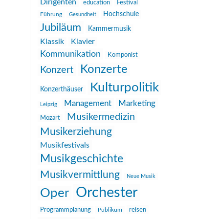
Dirigenten
education
Festival
Hochschule
Führung
Gesundheit
Jubiläum
Kammermusik
Klassik
Klavier
Kommunikation
Komponist
Konzerte
Konzert
Kulturpolitik
Konzerthäuser
Management
Marketing
Leipzig
Musikermedizin
Mozart
Musikerziehung
Musikfestivals
Musikgeschichte
Musikvermittlung
Neue Musik
Orchester
Oper
reisen
Programmplanung
Publikum