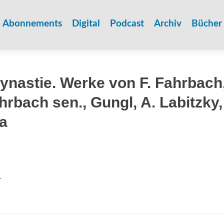
Zum
Inhalt
Abonnements
Digital
Podcast
Archiv
Bücher
springen
ynastie. Werke von F. Fahrbach
hrbach sen., Gungl, A. Labitzky,
a
1