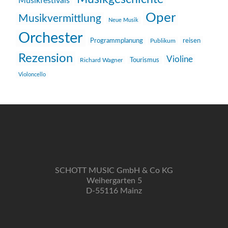
Musikfestivals
Oper
Musikvermittlung
Neue Musik
Orchester
reisen
Programmplanung
Publikum
Rezension
Violine
Richard Wagner
Tourismus
Violoncello
SCHOTT MUSIC GmbH & Co KG
Weihergarten 5
D-55116 Mainz