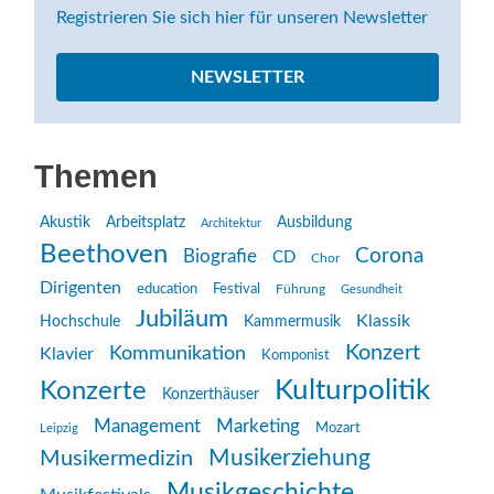
Registrieren Sie sich hier für unseren Newsletter
NEWSLETTER
Themen
Akustik
Arbeitsplatz
Ausbildung
Architektur
Beethoven
Corona
Biografie
CD
Chor
Dirigenten
education
Festival
Führung
Gesundheit
Jubiläum
Klassik
Hochschule
Kammermusik
Konzert
Kommunikation
Klavier
Komponist
Kulturpolitik
Konzerte
Konzerthäuser
Management
Marketing
Mozart
Leipzig
Musikerziehung
Musikermedizin
Musikgeschichte