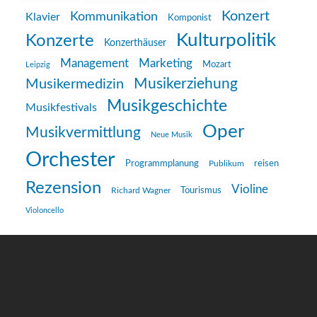
Konzert
Kommunikation
Klavier
Komponist
Kulturpolitik
Konzerte
Konzerthäuser
Management
Marketing
Mozart
Leipzig
Musikerziehung
Musikermedizin
Musikgeschichte
Musikfestivals
Oper
Musikvermittlung
Neue Musik
Orchester
reisen
Programmplanung
Publikum
Rezension
Violine
Richard Wagner
Tourismus
Violoncello