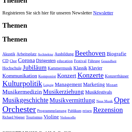
Themen
Registrieren Sie sich hier für unseren Newsletter
Newsletter
Themen
Themen
Beethoven
Biografie
Akustik
Arbeitsplatz
Ausbildung
Architektur
Corona
CD
Dirigenten
education
Festival
Führung
Chor
Gesundheit
Jubiläum
Klassik
Klavier
Kammermusik
Hochschule
Konzerte
Konzert
Kommunikation
Konzerthäuser
Komponist
Kulturpolitik
Management
Marketing
Mozart
Leipzig
Musikerziehung
Musikermedizin
Musikfestivals
Oper
Musikgeschichte
Musikvermittlung
Neue Musik
Orchester
Rezension
reisen
Programmplanung
Publikum
Violine
Richard Wagner
Tourismus
Violoncello