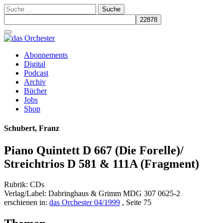
Suche
nach:
Schalte
Navigation
Zum
Abonnements
Inhalt
Digital
springen
Podcast
Archiv
Bücher
Jobs
Shop
Schubert, Franz
Piano Quintett D 667 (Die Forelle)/
Streichtrios D 581 & 111A (Fragment)
Rubrik: CDs
Verlag/Label: Dabringhaus & Grimm MDG 307 0625-2
erschienen in:
das Orchester 04/1999
, Seite 75