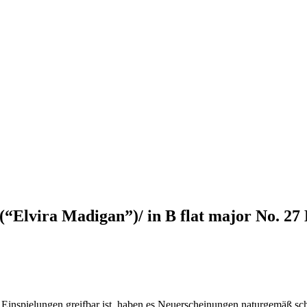
(“Elvira Madigan”)/ in B flat major No. 27
 Einspielungen greifbar ist, haben es Neuerscheinungen naturgemäß s