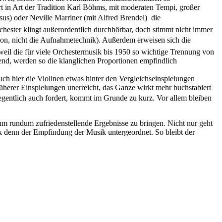
rt in Art der Tradition Karl Böhms, mit moderaten Tempi, großer
us) oder Neville Marriner (mit Alfred Brendel)  die
rchester klingt außerordentlich durchhörbar, doch stimmt nicht immer
tion, nicht die Aufnahmetechnik). Außerdem erweisen sich die
weil die für viele Orchestermusik bis 1950 so wichtige Trennung von
nd, werden so die klanglichen Proportionen empfindlich
ch hier die Violinen etwas hinter den Vergleichseinspielungen
rüherer Einspielungen unerreicht, das Ganze wirkt mehr buchstabiert
egentlich auch fordert, kommt im Grunde zu kurz. Vor allem bleiben
 um rundum zufriedenstellende Ergebnisse zu bringen. Nicht nur geht
eck denn der Empfindung der Musik untergeordnet. So bleibt der