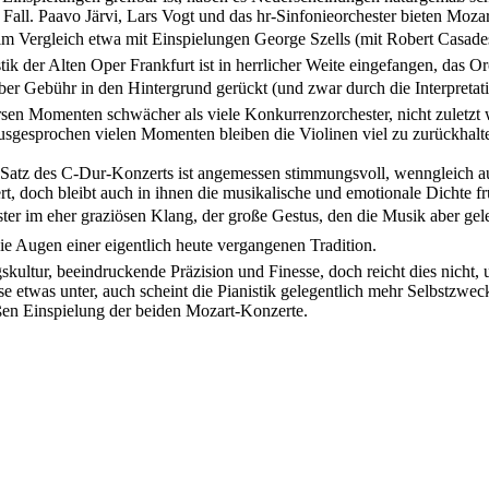
 Fall. Paavo Järvi, Lars Vogt und das hr-Sinfonieorchester bieten Moza
 im Vergleich etwa mit Einspielungen George Szells (mit Robert Casades
ik der Alten Oper Frankfurt ist in herrlicher Weite eingefangen, das O
über Gebühr in den Hintergrund gerückt (und zwar durch die Interpreta
rsen Momenten schwächer als viele Konkurrenzorchester, nicht zuletzt 
sgesprochen vielen Momenten bleiben die Violinen viel zu zurückhalte
e Satz des C-Dur-Konzerts ist angemessen stimmungsvoll, wenngleich au
rt, doch bleibt auch in ihnen die musikalische und emotionale Dichte f
 im eher graziösen Klang, der große Gestus, den die Musik aber gel
ie Augen einer eigentlich heute vergangenen Tradition.
skultur, beeindruckende Präzision und Finesse, doch reicht dies nicht,
ise etwas unter, auch scheint die Pianistik gelegentlich mehr Selbstzw
roßen Einspielung der beiden Mozart-Konzerte.