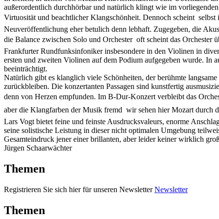
außerordentlich durchhörbar und natürlich klingt wie im vorliegenden
Virtuosität und beachtlicher Klangschönheit. Dennoch scheint  selbst
Neuveröffentlichung eher betulich denn lebhaft. Zugegeben, die Akust
die Balance zwischen Solo und Orchester  oft scheint das Orchester 
Frankfurter Rundfunksinfoniker insbesondere in den Violinen in dive
ersten und zweiten Violinen auf dem Podium aufgegeben wurde. In au
beeinträchtigt.
Natürlich gibt es klanglich viele Schönheiten, der berühmte langsam
zurückbleiben. Die konzertanten Passagen sind kunstfertig ausmusizie
denn von Herzen empfunden. Im B-Dur-Konzert verbleibt das Orchester
aber die Klangfarben der Musik fremd  wir sehen hier Mozart durch d
Lars Vogt bietet feine und feinste Ausdrucksvaleurs, enorme Anschlag
seine solistische Leistung in dieser nicht optimalen Umgebung teilwe
Gesamteindruck jener einer brillanten, aber leider keiner wirklich g
Jürgen Schaarwächter
Themen
Registrieren Sie sich hier für unseren Newsletter
Newsletter
Themen