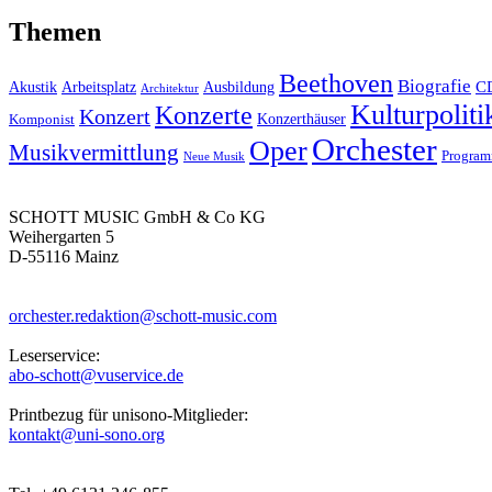
Themen
Beethoven
Biografie
C
Akustik
Arbeitsplatz
Ausbildung
Architektur
Kulturpoliti
Konzerte
Konzert
Konzerthäuser
Komponist
Orchester
Oper
Musikvermittlung
Progra
Neue Musik
SCHOTT MUSIC GmbH & Co KG
Weihergarten 5
D-55116 Mainz
orchester.redaktion@schott-music.com
Leserservice:
abo-schott@vuservice.de
Printbezug für unisono-Mitglieder:
kontakt@uni-sono.org