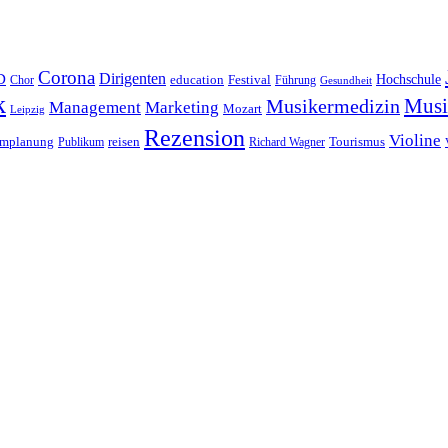
Corona
D
Dirigenten
Hochschule
education
Festival
Führung
Chor
Gesundheit
k
Musi
Musikermedizin
Management
Marketing
Mozart
Leipzig
Rezension
Violine
reisen
mmplanung
Publikum
Richard Wagner
Tourismus