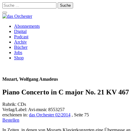
Suche
nach:
Schalte
Navigation
Zum
Abonnements
Inhalt
Digital
springen
Podcast
Archiv
Bücher
Jobs
Shop
Mozart, Wolfgang Amadeus
Piano Concerto in C major No. 21 KV 467 
Rubrik: CDs
Verlag/Label: Avi-music 8553257
erschienen in:
das Orchester 02/2014
, Seite 75
Bestellen
In Zeiten, in denen von Mozarts Klavierkonzerten eine Übermasse an