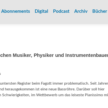
Zum
Inhalt
Abonnements
Digital
Podcast
Archiv
Bücher
springen
chen Musiker, Physiker und Instrumentenbaue
6
ntersten Register beim Fagott immer problematisch. Seit Jahre
und herausgekommen ist eine neue Bassröhre. Darüber soll hier
en Schwierigkeiten, im Wettbewerb um das leiseste Pianissimo mi