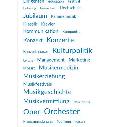
Dirigenten
education
Festival
Hochschule
Führung
Gesundheit
Jubiläum
Kammermusik
Klassik
Klavier
Kommunikation
Komponist
Konzerte
Konzert
Kulturpolitik
Konzerthäuser
Management
Marketing
Leipzig
Musikermedizin
Mozart
Musikerziehung
Musikfestivals
Musikgeschichte
Musikvermittlung
Neue Musik
Orchester
Oper
reisen
Programmplanung
Publikum