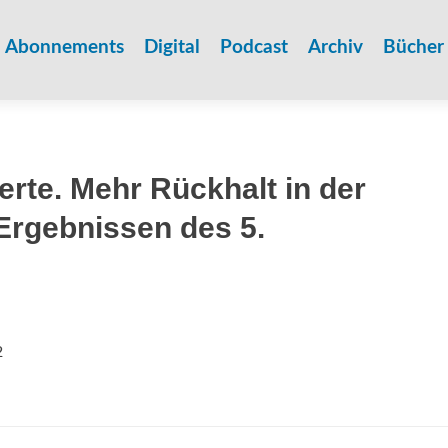
Zum
Inhalt
Abonnements
Digital
Podcast
Archiv
Bücher
springen
rte. Mehr Rückhalt in der
Ergebnissen des 5.
2