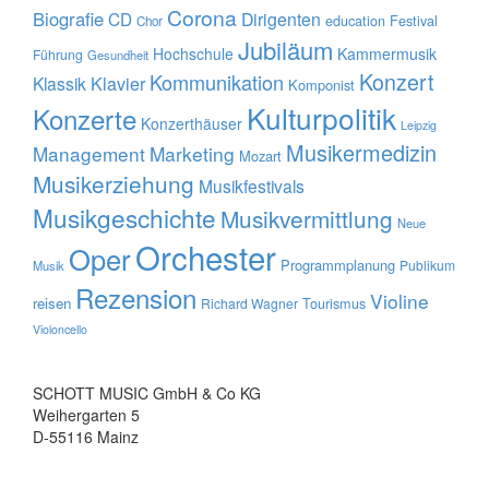
Corona
Biografie
CD
Dirigenten
education
Festival
Chor
Jubiläum
Hochschule
Kammermusik
Führung
Gesundheit
Konzert
Kommunikation
Klavier
Klassik
Komponist
Kulturpolitik
Konzerte
Konzerthäuser
Leipzig
Musikermedizin
Management
Marketing
Mozart
Musikerziehung
Musikfestivals
Musikgeschichte
Musikvermittlung
Neue
Orchester
Oper
Programmplanung
Publikum
Musik
Rezension
Violine
reisen
Tourismus
Richard Wagner
Violoncello
SCHOTT MUSIC GmbH & Co KG
Weihergarten 5
D-55116 Mainz