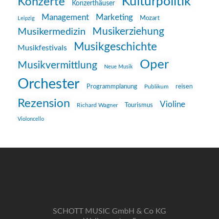
Kulturpolitik
Konzerte
Konzerthäuser
Management
Marketing
Mozart
Leipzig
Musikerziehung
Musikermedizin
Musikgeschichte
Musikfestivals
Oper
Musikvermittlung
Neue Musik
Orchester
reisen
Programmplanung
Publikum
Rezension
Violine
Richard Wagner
Tourismus
Violoncello
SCHOTT MUSIC GmbH & Co KG