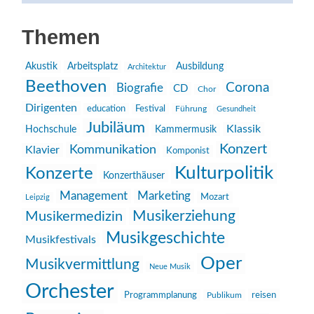
Themen
Akustik
Arbeitsplatz
Ausbildung
Architektur
Beethoven
Corona
Biografie
CD
Chor
Dirigenten
education
Festival
Führung
Gesundheit
Jubiläum
Klassik
Hochschule
Kammermusik
Konzert
Kommunikation
Klavier
Komponist
Kulturpolitik
Konzerte
Konzerthäuser
Management
Marketing
Mozart
Leipzig
Musikerziehung
Musikermedizin
Musikgeschichte
Musikfestivals
Oper
Musikvermittlung
Neue Musik
Orchester
reisen
Programmplanung
Publikum