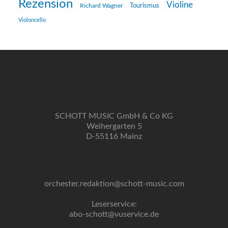
Rezension
Violine
Richard Wagner
Tourismus
Violoncello
SCHOTT MUSIC GmbH & Co KG
Weihergarten 5
D-55116 Mainz
orchester.redaktion@schott-music.com
Leserservice:
abo-schott@vuservice.de