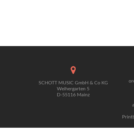
or
SCHOTT MUSIC GmbH & Co KG
Weihergarten 5
D-55116 Mainz
Print