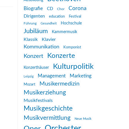
Ausbildung
Corona
Biografie
CD
Chor
Dirigenten
education
Festival
Hochschule
Führung
Gesundheit
Jubiläum
Kammermusik
Klassik
Klavier
Kommunikation
Komponist
Konzerte
Konzert
Kulturpolitik
Konzerthäuser
Management
Marketing
Leipzig
Musikermedizin
Mozart
Musikerziehung
Musikfestivals
Musikgeschichte
Musikvermittlung
Neue Musik
Orchester
Oper