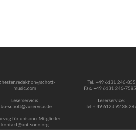
chester.redaktion@schott-
Tel. +49 6131 246-855
music.com
Fax. +49 6131 246-758
Leserservice:
Leserservice:
abo-schott@vuservice.de
Tel + 49 6123 92 38 28
bezug für unisono-Mitglieder:
kontakt@uni-sono.org