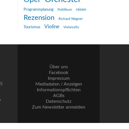
reisen
Programmplanung
Publikum
Rezension
Richard Wagner
Violine
Tourismus
Violoncello
Über uns
Facebook
Impressum
55
Mediadaten / Anzeigen
Informationspflichten
AGBs
7
Datenschutz
Zum Newsletter anmelden