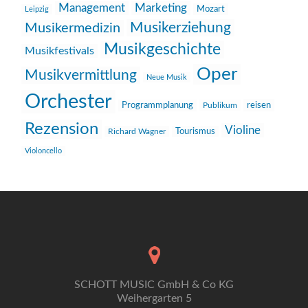
Management
Marketing
Mozart
Leipzig
Musikerziehung
Musikermedizin
Musikgeschichte
Musikfestivals
Oper
Musikvermittlung
Neue Musik
Orchester
reisen
Programmplanung
Publikum
Rezension
Violine
Richard Wagner
Tourismus
Violoncello
SCHOTT MUSIC GmbH & Co KG
Weihergarten 5