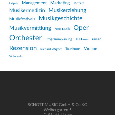
Management
Marketing
Mozart
Leipzig
Musikerziehung
Musikermedizin
Musikgeschichte
Musikfestivals
Oper
Musikvermittlung
Neue Musik
Orchester
reisen
Programmplanung
Publikum
Rezension
Violine
Richard Wagner
Tourismus
Violoncello
SCHOTT MUSIC GmbH & Co KG
Weihergarten 5