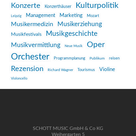
Kulturpolitik
Konzerte
Konzerthäuser
Management
Marketing
Mozart
Leipzig
Musikerziehung
Musikermedizin
Musikgeschichte
Musikfestivals
Oper
Musikvermittlung
Neue Musik
Orchester
reisen
Programmplanung
Publikum
Rezension
Violine
Richard Wagner
Tourismus
Violoncello
SCHOTT MUSIC GmbH & Co KG
Weihergarten 5