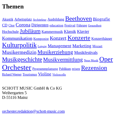
Themen
Beethoven
Biografie
Akustik
Arbeitsplatz
Ausbildung
Architektur
Corona
CD
Dirigenten
education
Festival
Führung
Chor
Gesundheit
Jubiläum
Klassik
Klavier
Kammermusik
Hochschule
Konzerte
Konzert
Kommunikation
Konzerthäuser
Komponist
Kulturpolitik
Management
Marketing
Mozart
Leipzig
Musikerziehung
Musikermedizin
Musikfestivals
Oper
Musikgeschichte
Musikvermittlung
Neue Musik
Orchester
Rezension
reisen
Programmplanung
Publikum
Violine
Richard Wagner
Tourismus
Violoncello
SCHOTT MUSIC GmbH & Co KG
Weihergarten 5
D-55116 Mainz
orchester.redaktion@schott-music.com