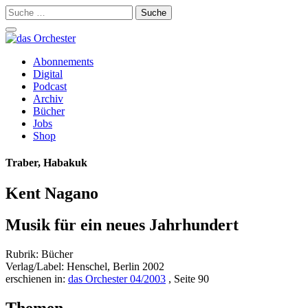
Suche
nach:
Schalte
Navigation
Zum
Abonnements
Inhalt
Digital
springen
Podcast
Archiv
Bücher
Jobs
Shop
Traber, Habakuk
Kent Nagano
Musik für ein neues Jahrhundert
Rubrik: Bücher
Verlag/Label: Henschel, Berlin 2002
erschienen in:
das Orchester 04/2003
, Seite 90