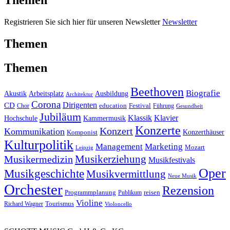
Themen
Registrieren Sie sich hier für unseren Newsletter
Newsletter
Themen
Themen
Beethoven
Biografie
Akustik
Arbeitsplatz
Ausbildung
Architektur
Corona
CD
Dirigenten
education
Festival
Führung
Chor
Gesundheit
Jubiläum
Klassik
Klavier
Kammermusik
Hochschule
Konzerte
Konzert
Kommunikation
Konzerthäuser
Komponist
Kulturpolitik
Management
Marketing
Mozart
Leipzig
Musikerziehung
Musikermedizin
Musikfestivals
Oper
Musikgeschichte
Musikvermittlung
Neue Musik
Orchester
Rezension
reisen
Programmplanung
Publikum
Violine
Richard Wagner
Tourismus
Violoncello