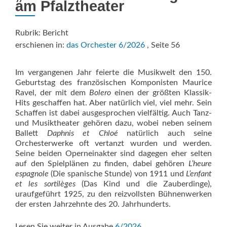
am Pfalztheater
Rubrik: Bericht
erschienen in:
das Orchester 6/2026
, Seite 56
Im vergangenen Jahr feierte die Musikwelt den 150.
Geburtstag des französischen Komponisten Maurice
Ravel, der mit dem
Bolero
einen der größten Klassik-
Hits geschaffen hat. Aber natürlich viel, viel mehr. Sein
Schaffen ist dabei ausgesprochen vielfältig. Auch Tanz-
und Musiktheater gehören dazu, wobei neben seinem
Ballett
Daphnis et Chloé
natürlich auch seine
Orchesterwerke oft vertanzt wurden und werden.
Seine beiden Operneinakter sind dagegen eher selten
auf den Spielplänen zu finden, dabei gehören
L’heure
espagnole
(Die spanische Stunde) von 1911 und
L’enfant
et les sortilèges
(Das Kind und die Zauberdinge),
uraufgeführt 1925, zu den reizvollsten Bühnenwerken
der ersten Jahrzehnte des 20. Jahrhunderts.
Lesen Sie weiter in Ausgabe
6/2026
.