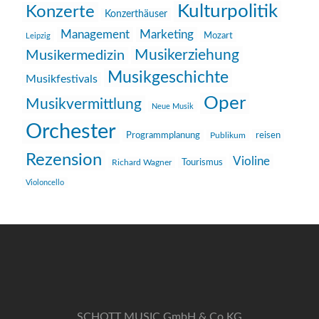
Kulturpolitik
Konzerte
Konzerthäuser
Management
Marketing
Mozart
Leipzig
Musikerziehung
Musikermedizin
Musikgeschichte
Musikfestivals
Oper
Musikvermittlung
Neue Musik
Orchester
reisen
Programmplanung
Publikum
Rezension
Violine
Richard Wagner
Tourismus
Violoncello
SCHOTT MUSIC GmbH & Co KG