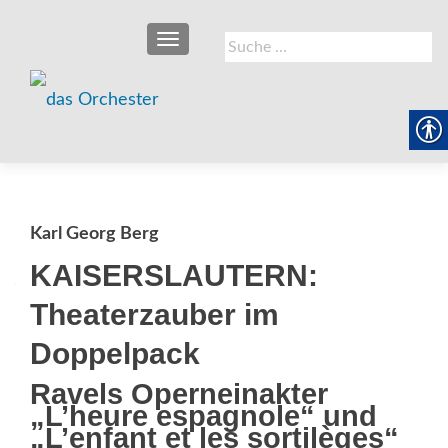
SCHALTE NAVIGATION
Suche
nach:
Karl Georg Berg
KAISERSLAUTERN:
Theaterzauber im
Doppelpack
Ravels Operneinakter
„L’heure espagnole“ und
„L’enfant et les sortilèges“