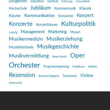
Dirigenten
education
Festival
Führung
Gesundheit
Jubiläum
Klassik
Hochschule
Kammermusik
Konzert
Kommunikation
Klavier
Komponist
Kulturpolitik
Konzerte
Konzerthäuser
Management
Marketing
Mozart
Leipzig
Musikerziehung
Musikermedizin
Musikgeschichte
Musikfestivals
Oper
Musikvermittlung
Neue Musik
Orchester
reisen
Programmplanung
Publikum
Rezension
Violine
Richard Wagner
Tourismus
Violoncello