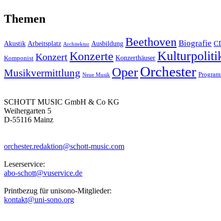
Themen
Beethoven
Biografie
C
Akustik
Arbeitsplatz
Ausbildung
Architektur
Kulturpoliti
Konzerte
Konzert
Konzerthäuser
Komponist
Orchester
Oper
Musikvermittlung
Progra
Neue Musik
SCHOTT MUSIC GmbH & Co KG
Weihergarten 5
D-55116 Mainz
orchester.redaktion@schott-music.com
Leserservice:
abo-schott@vuservice.de
Printbezug für unisono-Mitglieder:
kontakt@uni-sono.org