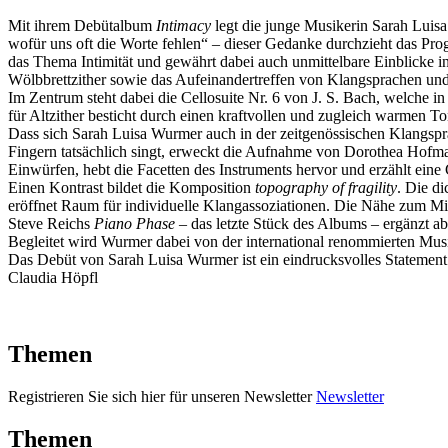
Mit ihrem Debütalbum
Intimacy
legt die junge Musikerin Sarah Luisa
wofür uns oft die Worte fehlen“ – dieser Gedanke durchzieht das Pro
das Thema Intimität und gewährt dabei auch unmittelbare Einblicke i
Wölbbrettzither sowie das Aufeinandertreffen von Klangsprachen und
Im Zentrum steht dabei die Cellosuite Nr. 6 von J. S. Bach, welche i
für Altzither besticht durch einen kraftvollen und zugleich warmen T
Dass sich Sarah Luisa Wurmer auch in der zeitgenössischen Klangspra
Fingern tatsächlich singt, erweckt die Aufnahme von Dorothea Hofma
Einwürfen, hebt die Facetten des Instruments hervor und erzählt ein
Einen Kontrast bildet die Komposition
topography of fragility
. Die d
eröffnet Raum für individuelle Klangassoziationen. Die Nähe zum Mik
Steve Reichs
Piano Phase
– das letzte Stück des Albums – ergänzt abs
Begleitet wird Wurmer dabei von der international renommierten Mus
Das Debüt von Sarah Luisa Wurmer ist ein eindrucksvolles Statement 
Claudia Höpfl
Themen
Registrieren Sie sich hier für unseren Newsletter
Newsletter
Themen