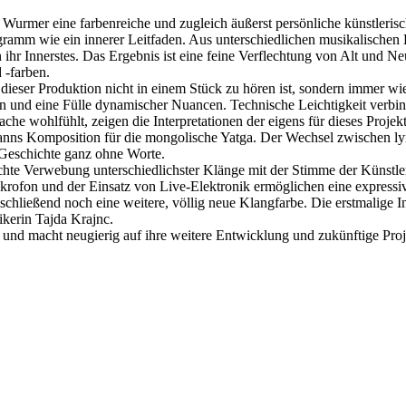
 Wurmer eine farbenreiche und zugleich äußerst persönliche künstlerisc
gramm wie ein innerer Leitfaden. Aus unterschiedlichen musikalischen
n ihr Innerstes. Das Ergebnis ist eine feine Verflechtung von Alt und
 -farben.
n dieser Produktion nicht in einem Stück zu hören ist, sondern immer w
on und eine Fülle dynamischer Nuancen. Technische Leichtigkeit verbind
che wohlfühlt, zeigen die Interpretationen der eigens für dieses Proje
nns Komposition für die mongolische Yatga. Der Wechsel zwischen lyri
e Geschichte ganz ohne Worte.
ichte Verwebung unterschiedlichster Klänge mit der Stimme der Künstler
rofon und der Einsatz von Live-Elektronik ermöglichen eine expressive
chließend noch eine weitere, völlig neue Klangfarbe. Die erstmalige In
ikerin Tajda Krajnc.
und macht neugierig auf ihre weitere Entwicklung und zukünftige Proj