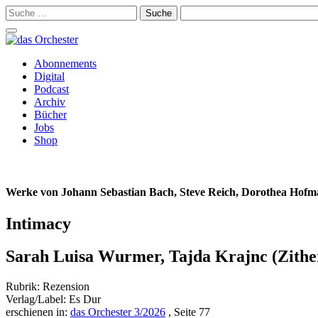
Suche
nach:
Schalte
Navigation
Zum
Abonnements
Inhalt
Digital
springen
Podcast
Archiv
Bücher
Jobs
Shop
Werke von Johann Sebastian Bach, Steve Reich, Dorothea Hofm
Intimacy
Sarah Luisa Wurmer, Tajda Krajnc (Zithe
Rubrik: Rezension
Verlag/Label: Es Dur
erschienen in:
das Orchester 3/2026
, Seite 77