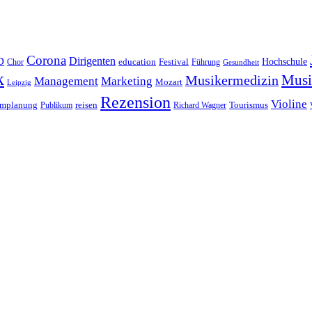
Corona
D
Dirigenten
Hochschule
education
Festival
Führung
Chor
Gesundheit
k
Musi
Musikermedizin
Management
Marketing
Mozart
Leipzig
Rezension
Violine
reisen
mmplanung
Publikum
Richard Wagner
Tourismus