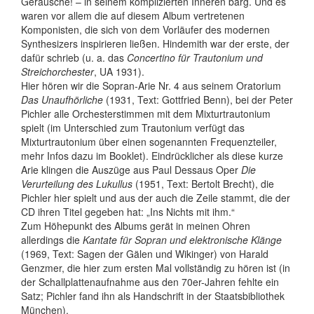
Geräusche! – in seinem komplizierten Inneren barg. Und es
waren vor allem die auf diesem Album vertretenen
Komponisten, die sich von dem Vorläufer des modernen
Synthesizers inspirieren ließen. Hindemith war der erste, der
dafür schrieb (u. a. das
Concertino für Trautonium und
Streichorchester
, UA 1931).
Hier hören wir die Sopran-Arie Nr. 4 aus seinem Oratorium
Das Unaufhörliche
(1931, Text: Gottfried Benn), bei der Peter
Pichler alle Orchesterstimmen mit dem Mixturtrautonium
spielt (im Unterschied zum Trautonium verfügt das
Mixturtrautonium über einen sogenannten Frequenzteiler,
mehr Infos dazu im Booklet). Eindrücklicher als diese kurze
Arie klingen die Auszüge aus Paul Dessaus Oper
Die
Verurteilung des Lukullus
(1951, Text: Bertolt Brecht), die
Pichler hier spielt und aus der auch die Zeile stammt, die der
CD ihren Titel gegeben hat: „Ins Nichts mit ihm.“
Zum Höhepunkt des Albums gerät in meinen Ohren
allerdings die
Kantate für Sopran und elektronische Klänge
(1969, Text: Sagen der Gälen und Wikinger) von Harald
Genzmer, die hier zum ersten Mal vollständig zu hören ist (in
der Schallplattenaufnahme aus den 70er-Jahren fehlte ein
Satz; Pichler fand ihn als Handschrift in der Staatsbibliothek
München).