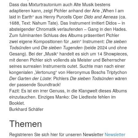
Dass das Mixturtrautonium auch Alte Musik bestens
adaptieren kann, zeigt Pichler anhand der Arie „When I am
laid in Earth“ aus Henry Purcells Oper
Dido and Aeneas
(ca.
1688, Text: Nahum Tate). Das Instrument imitiert Didos – in
absteigender Chromatik verlaufenden – Gang in den Hades.
Zum fulminanten Schluss des Albums präsentiert Pichler
zwei eigene Kompositionen für „sein“ Instrument:
Die sieben
Todsünden
und
Die sieben Tugenden
(beide 2024 und ohne
Gesang). Bei der „Musik“ handelt es sich um 14 Showpieces,
mit denen Pichler sich vollends als Meister und Beherrscher
seines surrealen Instruments outet. Suchte man nach einer
kongenialen „Vertonung“ von Hieronymus Boschs Triptychon
Der Garten der Lüste
: Pichlers
Die sieben Todsünden
wären
der passende Soundtrack!
Fazit: Es ist ein irrer Genuss, in die Klangwelt dieses Albums
einzutauchen. Einziges Manko: Die Liedtexte fehlen im
Booklet.
Burkhard Schäfer
Themen
Registrieren Sie sich hier für unseren Newsletter
Newsletter