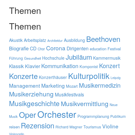
Themen
Themen
Beethoven
Akustik
Arbeitsplatz
Ausbildung
Architektur
Corona
Biografie
CD
Dirigenten
education
Festival
Chor
Jubiläum
Hochschule
Kammermusik
Führung
Gesundheit
Konzert
Kommunikation
Klavier
Klassik
Komponist
Kulturpolitik
Konzerte
Konzerthäuser
Leipzig
Musikermedizin
Management
Marketing
Mozart
Musikerziehung
Musikfestivals
Musikgeschichte
Musikvermittlung
Neue
Orchester
Oper
Programmplanung
Publikum
Musik
Rezension
Violine
reisen
Tourismus
Richard Wagner
Violoncello