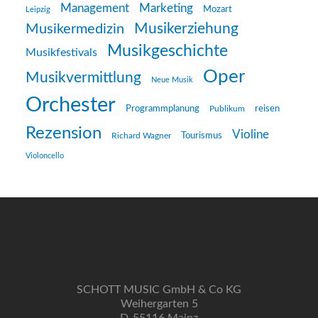
Management
Marketing
Mozart
Leipzig
Musikerziehung
Musikermedizin
Musikgeschichte
Musikfestivals
Oper
Musikvermittlung
Neue Musik
Orchester
reisen
Programmplanung
Publikum
Rezension
Violine
Richard Wagner
Tourismus
Violoncello
SCHOTT MUSIC GmbH & Co KG
Weihergarten 5