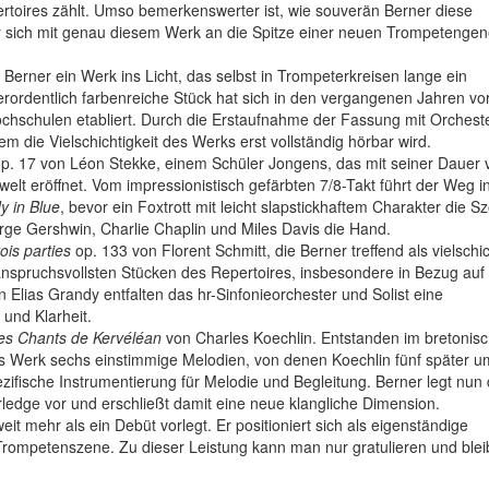
toires zählt. Umso bemerkenswerter ist, wie souverän Berner diese
r sich mit genau diesem Werk an die Spitze einer neuen Trompetengen
erner ein Werk ins Licht, das selbst in Trompeterkreisen lange ein
rordentlich farbenreiche Stück hat sich in den vergangenen Jahren vo
ochschulen etabliert. Durch die Erstaufnahme der Fassung mit Orchest
m die Vielschichtigkeit des Werks erst vollständig hörbar wird.
op. 17 von Léon Stekke, einem Schüler Jongens, das mit seiner Dauer 
elt eröffnet. Vom impressionistisch gefärbten 7/8-Takt führt der Weg i
 in Blue
, bevor ein Foxtrott mit leicht slapstickhaftem Charakter die S
eorge Gershwin, Charlie Chaplin und Miles Davis die Hand.
ois parties
op. 133 von Florent Schmitt, die Berner treffend als vielschi
anspruchsvollsten Stücken des Repertoires, insbesondere in Bezug auf
Elias Grandy entfalten das hr-Sinfonieorchester und Solist eine
 und Klarheit.
es Chants de Kervéléan
von Charles Koechlin. Entstanden im bretonis
as Werk sechs einstimmige Melodien, von denen Koechlin fünf später u
ifische Instrumentierung für Melodie und Begleitung. Berner legt nun 
ledge vor und erschließt damit eine neue klangliche Dimension.
eit mehr als ein Debüt vorlegt. Er positioniert sich als eigenständige
 Trompetenszene. Zu dieser Leistung kann man nur gratulieren und blei