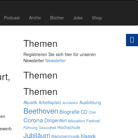
Podcast
Archiv
Bücher
Jobs
Shop
Themen
Registrieren Sie sich hier für unseren
Newsletter
Newsletter
Themen
rt,
Themen
Akustik
Arbeitsplatz
Ausbildung
Architektur
Beethoven
Biografie
CD
Chor
den
Corona
Dirigenten
education
Festival
Hochschule
Führung
Gesundheit
bewerb
Jubiläum
Klassik
Kammermusik