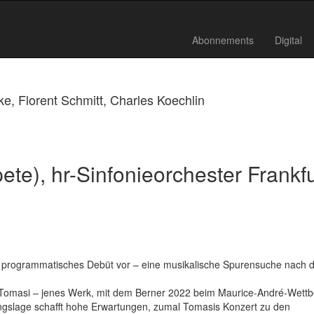
Abonnements
Digital
e, Florent Schmitt, Charles Koechlin
te), hr-Sinfonieorchester Frankfu
s, programmatisches Debüt vor – eine musikalische Spurensuche nach 
i Tomasi – jenes Werk, mit dem Berner 2022 beim Maurice-André-Wett
angslage schafft hohe Erwartungen, zumal Tomasis Konzert zu den