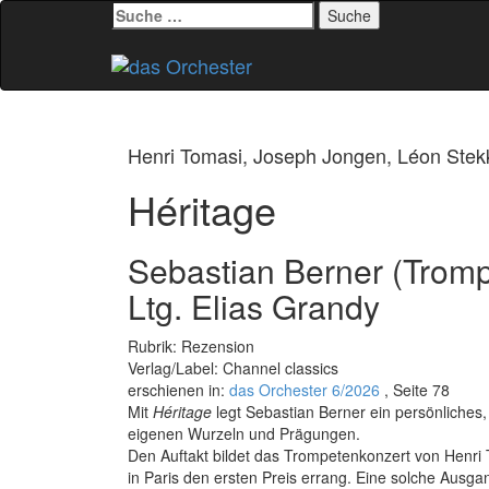
Suche
nach:
Zum
Inhalt
springen
Henri Tomasi, Joseph Jongen, Léon Stekk
Héritage
Sebastian Berner (Trompe
Ltg. Elias Grandy
Rubrik: Rezension
Verlag/Label: Channel classics
erschienen in:
das Orchester 6/2026
, Seite 78
Mit
Héritage
legt Sebastian Berner ein persönliche
eigenen Wurzeln und Prägungen.
Den Auftakt bildet das Trompetenkonzert von Henr
in Paris den ersten Preis errang. Eine solche Ausg