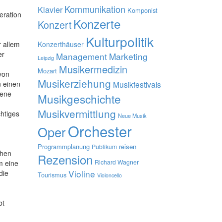
Kommunikation
Klavier
Komponist
eration
Konzerte
Konzert
Kulturpolitik
r allem
Konzerthäuser
er
Management
Marketing
Leipzig
Musikermedizin
Mozart
von
Musikerziehung
n einen
Musikfestivals
zene
Musikgeschichte
Musikvermittlung
chtiges
Neue Musik
Orchester
Oper
Programmplanung
reisen
Publikum
chen
Rezension
Richard Wagner
m eine
Violine
die
Tourismus
Violoncello
bt