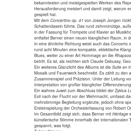
bekanntesten und meistgespielten Werken des Reper
Herausforderung meistert und damit zeigt, warum e
gespielt hat.
Mit dem
Concertino op. 41
von Joseph Jongen rückt B
Schattendasein führte. Das rund zehnminütige, auße
in der Fassung für Trompete und Klavier an Musikh
entfaltet Berner einen neuen klanglichen Raum, in de
In eine ähnliche Richtung weist auch das Concerto 
rund acht Minuten eine kompakte, eklektische Klangw
Blues, weiter zu einer Art Hommage an die
Rhapsody
betritt. Es ist, als reichten sich Claude Debussy, G
Ein weiteres Glanzlicht des Albums ist die
Suite en tr
Mosaik und Feuerwerk beschreibt. Es zählt zu den 
Zusammenspiel und Präzision. Unter der Leitung von 
Interpretation von großer klanglicher Differenzierung
Ein wahres Juwel zum Abschluss bildet der Zyklus
L
Exil nach der Flucht vor der Wehrmacht, umfasst d
mehrstimmige Begleitung ergänzte, jedoch ohne spez
Ersteinspielung der Orchesterfassung von Robert Or
Im Gesamtbild zeigt sich, dass Berner mit
Héritage
w
künstlerische Stimme innerhalb der internationalen
gespannt, was folgt.