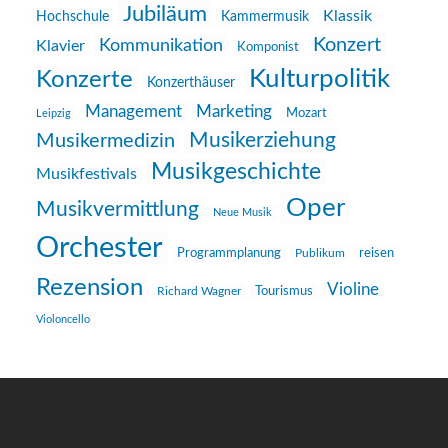
Jubiläum
Klassik
Hochschule
Kammermusik
Konzert
Kommunikation
Klavier
Komponist
Kulturpolitik
Konzerte
Konzerthäuser
Management
Marketing
Mozart
Leipzig
Musikerziehung
Musikermedizin
Musikgeschichte
Musikfestivals
Oper
Musikvermittlung
Neue Musik
Orchester
reisen
Programmplanung
Publikum
Rezension
Violine
Richard Wagner
Tourismus
Violoncello