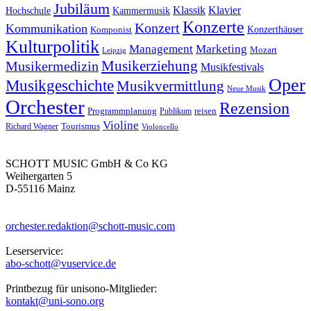
Jubiläum
Klassik
Klavier
Kammermusik
Hochschule
Konzerte
Konzert
Kommunikation
Konzerthäuser
Komponist
Kulturpolitik
Management
Marketing
Mozart
Leipzig
Musikerziehung
Musikermedizin
Musikfestivals
Oper
Musikgeschichte
Musikvermittlung
Neue Musik
Orchester
Rezension
reisen
Programmplanung
Publikum
Violine
Richard Wagner
Tourismus
Violoncello
SCHOTT MUSIC GmbH & Co KG
Weihergarten 5
D-55116 Mainz
orchester.redaktion@schott-music.com
Leserservice:
abo-schott@vuservice.de
Printbezug für unisono-Mitglieder:
kontakt@uni-sono.org