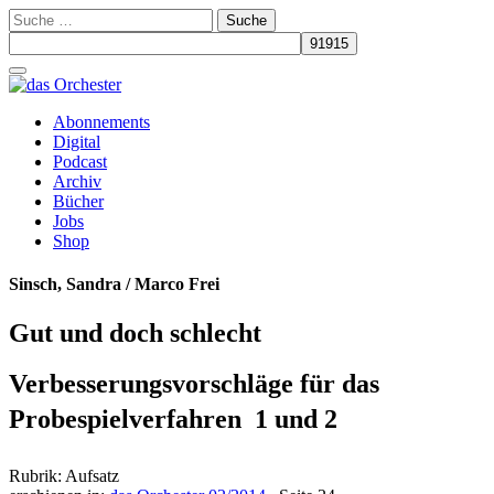
Suche
nach:
Schalte
Navigation
Zum
Abonnements
Inhalt
Digital
springen
Podcast
Archiv
Bücher
Jobs
Shop
Sinsch, Sandra / Marco Frei
Gut und doch schlecht
Verbesserungsvorschläge für das
Probespielverfahren  1 und 2
Rubrik: Aufsatz