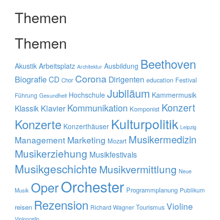
Themen
Themen
Beethoven
Akustik
Arbeitsplatz
Ausbildung
Architektur
Corona
Biografie
CD
Dirigenten
education
Festival
Chor
Jubiläum
Hochschule
Kammermusik
Führung
Gesundheit
Konzert
Kommunikation
Klavier
Klassik
Komponist
Kulturpolitik
Konzerte
Konzerthäuser
Leipzig
Musikermedizin
Management
Marketing
Mozart
Musikerziehung
Musikfestivals
Musikgeschichte
Musikvermittlung
Neue
Orchester
Oper
Programmplanung
Publikum
Musik
Rezension
Violine
reisen
Tourismus
Richard Wagner
Violoncello