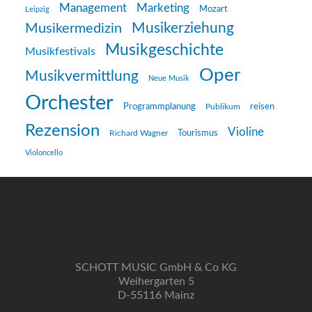
Management
Marketing
Mozart
Leipzig
Musikerziehung
Musikermedizin
Musikgeschichte
Musikfestivals
Oper
Musikvermittlung
Neue Musik
Orchester
reisen
Programmplanung
Publikum
Rezension
Violine
Richard Wagner
Tourismus
Violoncello
SCHOTT MUSIC GmbH & Co KG
Weihergarten 5
D-55116 Mainz