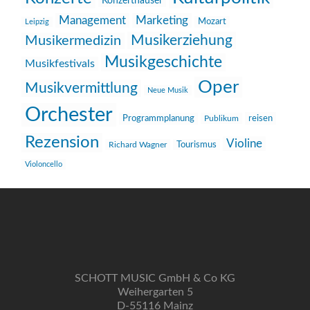
Konzerthäuser
Management
Marketing
Mozart
Leipzig
Musikerziehung
Musikermedizin
Musikgeschichte
Musikfestivals
Oper
Musikvermittlung
Neue Musik
Orchester
reisen
Programmplanung
Publikum
Rezension
Violine
Richard Wagner
Tourismus
Violoncello
SCHOTT MUSIC GmbH & Co KG
Weihergarten 5
D-55116 Mainz