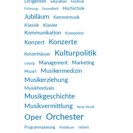
Dirigenten
education
Festival
Hochschule
Führung
Gesundheit
Jubiläum
Kammermusik
Klassik
Klavier
Kommunikation
Komponist
Konzerte
Konzert
Kulturpolitik
Konzerthäuser
Management
Marketing
Leipzig
Musikermedizin
Mozart
Musikerziehung
Musikfestivals
Musikgeschichte
Musikvermittlung
Neue Musik
Orchester
Oper
reisen
Programmplanung
Publikum