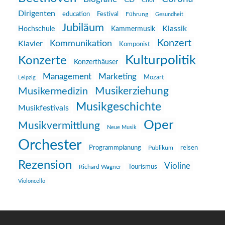
Chor
Dirigenten
education
Festival
Führung
Gesundheit
Jubiläum
Klassik
Hochschule
Kammermusik
Konzert
Kommunikation
Klavier
Komponist
Kulturpolitik
Konzerte
Konzerthäuser
Management
Marketing
Mozart
Leipzig
Musikerziehung
Musikermedizin
Musikgeschichte
Musikfestivals
Oper
Musikvermittlung
Neue Musik
Orchester
reisen
Programmplanung
Publikum
Rezension
Violine
Richard Wagner
Tourismus
Violoncello