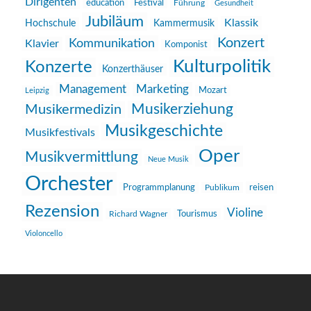
Dirigenten
education
Festival
Führung
Gesundheit
Jubiläum
Klassik
Hochschule
Kammermusik
Konzert
Kommunikation
Klavier
Komponist
Kulturpolitik
Konzerte
Konzerthäuser
Management
Marketing
Mozart
Leipzig
Musikerziehung
Musikermedizin
Musikgeschichte
Musikfestivals
Oper
Musikvermittlung
Neue Musik
Orchester
reisen
Programmplanung
Publikum
Rezension
Violine
Richard Wagner
Tourismus
Violoncello