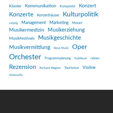
Konzert
Kommunikation
Klavier
Komponist
Kulturpolitik
Konzerte
Konzerthäuser
Management
Marketing
Mozart
Leipzig
Musikerziehung
Musikermedizin
Musikgeschichte
Musikfestivals
Oper
Musikvermittlung
Neue Musik
Orchester
reisen
Programmplanung
Publikum
Rezension
Violine
Richard Wagner
Tourismus
Violoncello