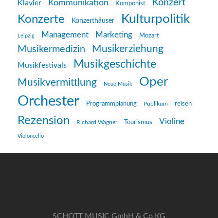
Konzert
Kommunikation
Klavier
Komponist
Kulturpolitik
Konzerte
Konzerthäuser
Management
Marketing
Mozart
Leipzig
Musikerziehung
Musikermedizin
Musikgeschichte
Musikfestivals
Oper
Musikvermittlung
Neue Musik
Orchester
reisen
Programmplanung
Publikum
Rezension
Violine
Richard Wagner
Tourismus
Violoncello
SCHOTT MUSIC GmbH & Co KG