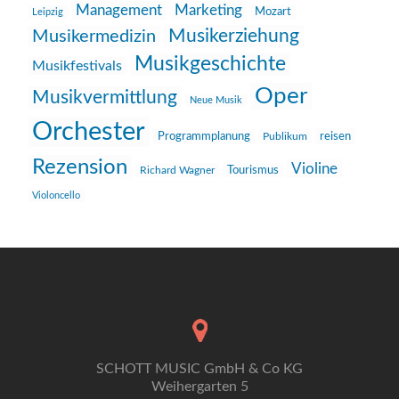
Management
Marketing
Mozart
Leipzig
Musikerziehung
Musikermedizin
Musikgeschichte
Musikfestivals
Oper
Musikvermittlung
Neue Musik
Orchester
reisen
Programmplanung
Publikum
Rezension
Violine
Richard Wagner
Tourismus
Violoncello
SCHOTT MUSIC GmbH & Co KG
Weihergarten 5