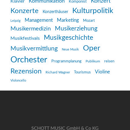
Konzert
Kommunikation
Klavier
Komponist
Kulturpolitik
Konzerte
Konzerthäuser
Management
Marketing
Mozart
Leipzig
Musikerziehung
Musikermedizin
Musikgeschichte
Musikfestivals
Oper
Musikvermittlung
Neue Musik
Orchester
reisen
Programmplanung
Publikum
Rezension
Violine
Richard Wagner
Tourismus
Violoncello
SCHOTT MUSIC GmbH & Co KG