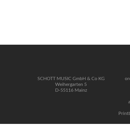
SCHOTT MUSIC GmbH & Co KG
or
Weihergarten 5
D-55116 Mainz
Print