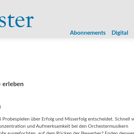
Zum
Inhalt
Abonnements
Digital
springen
 erleben
3
i Probespielen über Erfolg und Misserfolg entscheidet. Schnell 
Konzentration und Aufmerksamkeit bei den Orchestermusikern
pfe ausgefochten, auf dem Rücken der Bewerber? Enden deswe