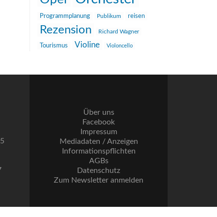
reisen
Programmplanung
Publikum
Rezension
Richard Wagner
Violine
Tourismus
Violoncello
Über uns
Facebook
Impressum
55
Mediadaten / Anzeigen
Informationspflichten
AGBs
7
Datenschutz
Zum Newsletter anmelden