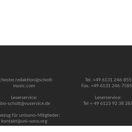
chester.redaktion@schott-
Tel. +49 6131 246-855
music.com
Fax. +49 6131 246-758
Leserservice:
Leserservice:
abo-schott@vuservice.de
Tel + 49 6123 92 38 28
bezug für unisono-Mitglieder:
kontakt@uni-sono.org