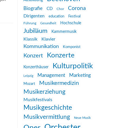
Ausbildung
Corona
Biografie
CD
Chor
Dirigenten
education
Festival
Hochschule
Führung
Gesundheit
Jubiläum
Kammermusik
Klassik
Klavier
Kommunikation
Komponist
Konzerte
Konzert
Kulturpolitik
Konzerthäuser
Management
Marketing
Leipzig
Musikermedizin
Mozart
Musikerziehung
Musikfestivals
Musikgeschichte
Musikvermittlung
Neue Musik
Orchester
Oper