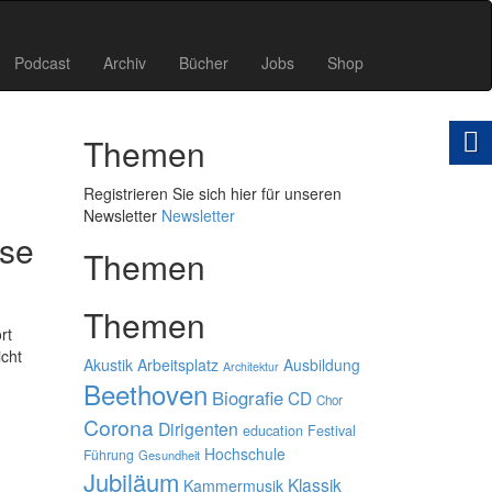
Podcast
Archiv
Bücher
Jobs
Shop
Themen
Registrieren Sie sich hier für unseren
Newsletter
Newsletter
ise
Themen
Themen
rt
icht
Akustik
Arbeitsplatz
Ausbildung
Architektur
Beethoven
Biografie
CD
Chor
Corona
Dirigenten
education
Festival
Hochschule
Führung
Gesundheit
Jubiläum
Klassik
Kammermusik