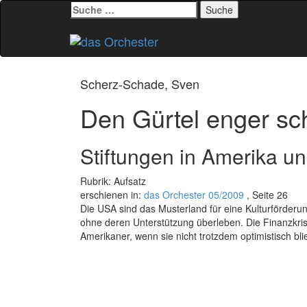
Suche
nach:
Zum
Inhalt
springen
Scherz-Schade, Sven
Den Gürtel enger sc
Stiftungen in Amerika u
Rubrik: Aufsatz
erschienen in:
das Orchester 05/2009
, Seite 26
Die USA sind das Musterland für eine Kulturförderu
ohne deren Unterstützung überleben. Die Finanzkri
Amerikaner, wenn sie nicht trotzdem optimistisch bli