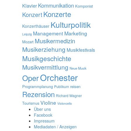
Kommunikation
Klavier
Komponist
Konzerte
Konzert
Kulturpolitik
Konzerthäuser
Management
Marketing
Leipzig
Musikermedizin
Mozart
Musikerziehung
Musikfestivals
Musikgeschichte
Musikvermittlung
Neue Musik
Orchester
Oper
Programmplanung
reisen
Publikum
Rezension
Richard Wagner
Violine
Tourismus
Violoncello
Über uns
Facebook
Impressum
Mediadaten / Anzeigen