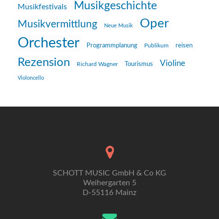
Musikgeschichte
Musikfestivals
Oper
Musikvermittlung
Neue Musik
Orchester
reisen
Programmplanung
Publikum
Rezension
Violine
Richard Wagner
Tourismus
Violoncello
SCHOTT MUSIC GmbH & Co KG
Weihergarten 5
D-55116 Mainz