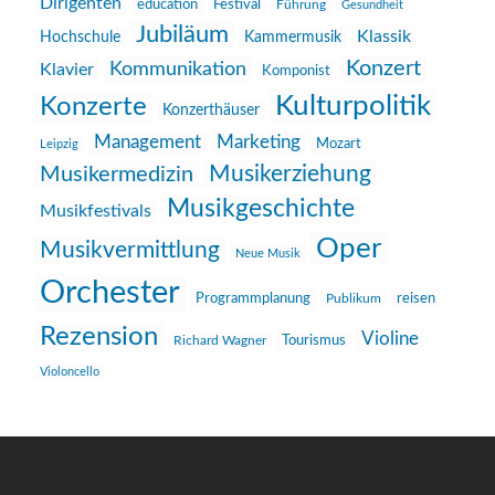
Dirigenten
education
Festival
Führung
Gesundheit
Jubiläum
Klassik
Hochschule
Kammermusik
Konzert
Kommunikation
Klavier
Komponist
Kulturpolitik
Konzerte
Konzerthäuser
Management
Marketing
Mozart
Leipzig
Musikerziehung
Musikermedizin
Musikgeschichte
Musikfestivals
Oper
Musikvermittlung
Neue Musik
Orchester
reisen
Programmplanung
Publikum
Rezension
Violine
Richard Wagner
Tourismus
Violoncello