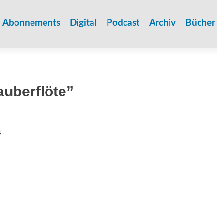
Zum
Inhalt
Abonnements
Digital
Podcast
Archiv
Bücher
springen
auberflöte”
4