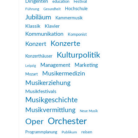
Dirigenten
education
Festival
Hochschule
Führung
Gesundheit
Jubiläum
Kammermusik
Klassik
Klavier
Kommunikation
Komponist
Konzerte
Konzert
Kulturpolitik
Konzerthäuser
Management
Marketing
Leipzig
Musikermedizin
Mozart
Musikerziehung
Musikfestivals
Musikgeschichte
Musikvermittlung
Neue Musik
Orchester
Oper
reisen
Programmplanung
Publikum