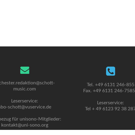
chester.redaktion@schott-
Tel. +49 6131 246-855
music.com
Fax. +49 6131 246-758
Leserservice:
Leserservice:
abo-schott@vuservice.de
Tel + 49 6123 92 38 28
bezug für unisono-Mitglieder:
kontakt@uni-sono.org