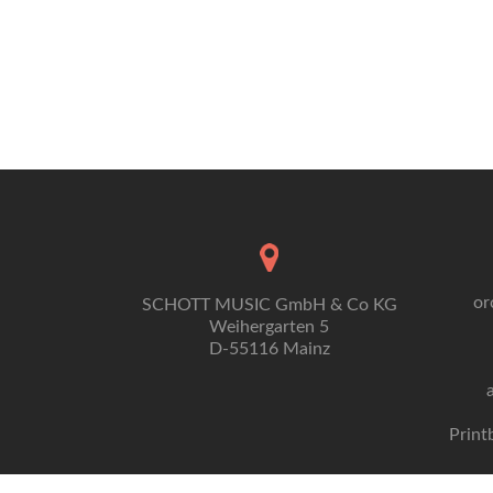
or
SCHOTT MUSIC GmbH & Co KG
Weihergarten 5
D-55116 Mainz
Print