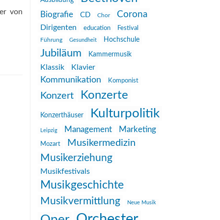
Ausbildung
er von
Corona
Biografie
CD
Chor
Dirigenten
education
Festival
Hochschule
Führung
Gesundheit
Jubiläum
Kammermusik
Klassik
Klavier
Kommunikation
Komponist
Konzerte
Konzert
Kulturpolitik
Konzerthäuser
Management
Marketing
Leipzig
Musikermedizin
Mozart
Musikerziehung
Musikfestivals
Musikgeschichte
Musikvermittlung
Neue Musik
Orchester
Oper