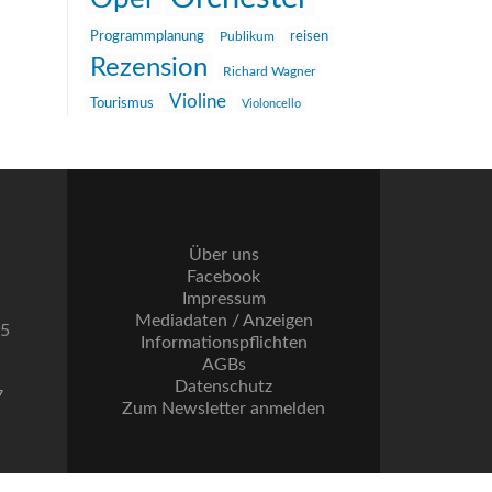
reisen
Programmplanung
Publikum
Rezension
Richard Wagner
Violine
Tourismus
Violoncello
Über uns
Facebook
Impressum
Mediadaten / Anzeigen
55
Informationspflichten
AGBs
Datenschutz
7
Zum Newsletter anmelden