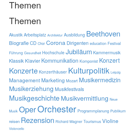
Themen
Themen
Beethoven
Akustik
Arbeitsplatz
Ausbildung
Architektur
Corona
Biografie
CD
Dirigenten
education
Festival
Chor
Jubiläum
Hochschule
Kammermusik
Führung
Gesundheit
Konzert
Kommunikation
Klavier
Klassik
Komponist
Kulturpolitik
Konzerte
Konzerthäuser
Leipzig
Musikermedizin
Management
Marketing
Mozart
Musikerziehung
Musikfestivals
Musikgeschichte
Musikvermittlung
Neue
Orchester
Oper
Programmplanung
Publikum
Musik
Rezension
Violine
reisen
Tourismus
Richard Wagner
Violoncello