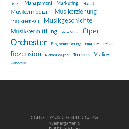
Management
Marketing
Mozart
Leipzig
Musikerziehung
Musikermedizin
Musikgeschichte
Musikfestivals
Oper
Musikvermittlung
Neue Musik
Orchester
reisen
Programmplanung
Publikum
Rezension
Violine
Richard Wagner
Tourismus
Violoncello
SCHOTT MUSIC GmbH & Co KG
Weihergarten 5