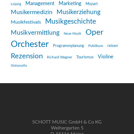
Management
Marketing
Mozart
Leipzig
Musikerziehung
Musikermedizin
Musikgeschichte
Musikfestivals
Oper
Musikvermittlung
Neue Musik
Orchester
reisen
Programmplanung
Publikum
Rezension
Violine
Richard Wagner
Tourismus
Violoncello
SCHOTT MUSIC GmbH & Co KG
Weihergarten 5